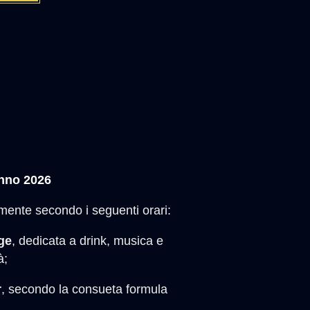
anno 2026
rmente secondo i seguenti orari:
ge
, dedicata a drink, musica e
à;
r
, secondo la consueta formula